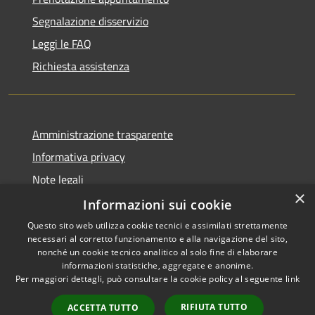
Segnalazione disservizio
Leggi le FAQ
Richiesta assistenza
Amministrazione trasparente
Informativa privacy
Note legali
×
Dichiarazione di accessibilità
Informazioni sui cookie
Questo sito web utilizza cookie tecnici e assimilati strettamente
necessari al corretto funzionamento e alla navigazione del sito,
nonché un cookie tecnico analitico al solo fine di elaborare
informazioni statistiche, aggregate e anonime.
RSS
Copyright © 2026 • Comune di
Per maggiori dettagli, può consultare la cookie policy al seguente
link
Accessibilità
Milzano • Powered by
Privacy
Municipium
Accesso
•
RIFIUTA TUTTO
ACCETTA TUTTO