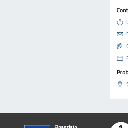
Cont
Prob