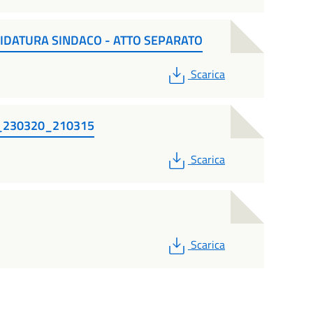
IDATURA SINDACO - ATTO SEPARATO
PDF
Scarica
3_230320_210315
PDF
Scarica
PDF
Scarica