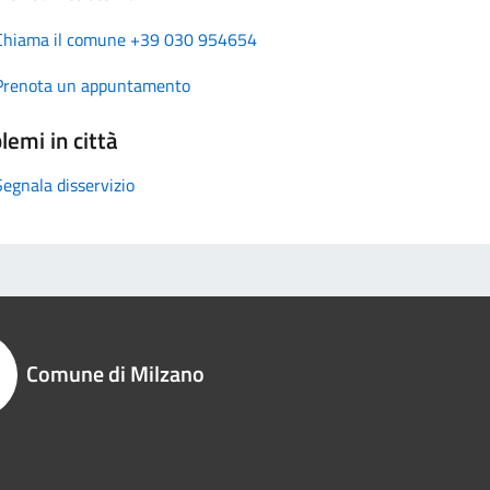
Chiama il comune +39 030 954654
Prenota un appuntamento
lemi in città
Segnala disservizio
Comune di Milzano