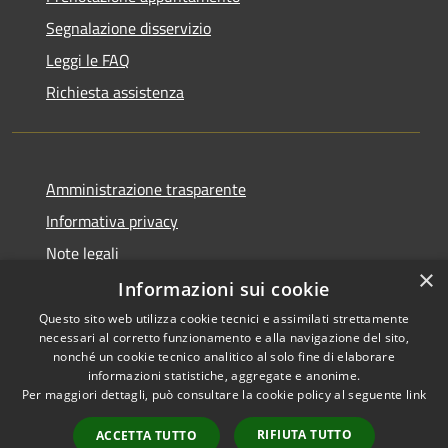
Segnalazione disservizio
Leggi le FAQ
Richiesta assistenza
Amministrazione trasparente
Informativa privacy
Note legali
×
Dichiarazione di accessibilità
Informazioni sui cookie
Questo sito web utilizza cookie tecnici e assimilati strettamente
necessari al corretto funzionamento e alla navigazione del sito,
nonché un cookie tecnico analitico al solo fine di elaborare
informazioni statistiche, aggregate e anonime.
RSS
Copyright © 2026 • Comune di
Per maggiori dettagli, può consultare la cookie policy al seguente
link
Accessibilità
Milzano • Powered by
Privacy
Municipium
Accesso
•
RIFIUTA TUTTO
ACCETTA TUTTO