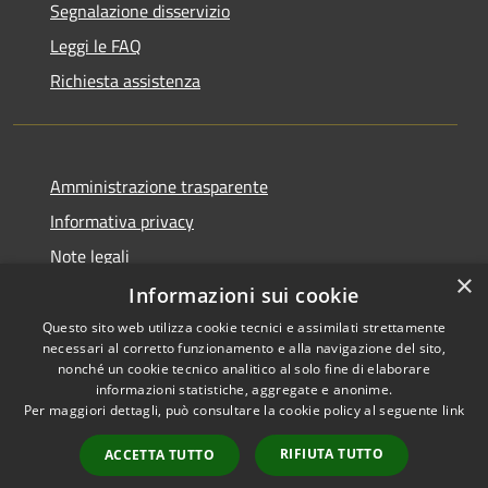
Segnalazione disservizio
Leggi le FAQ
Richiesta assistenza
Amministrazione trasparente
Informativa privacy
Note legali
×
Dichiarazione di accessibilità
Informazioni sui cookie
Questo sito web utilizza cookie tecnici e assimilati strettamente
necessari al corretto funzionamento e alla navigazione del sito,
nonché un cookie tecnico analitico al solo fine di elaborare
informazioni statistiche, aggregate e anonime.
RSS
Copyright © 2026 • Comune di
Per maggiori dettagli, può consultare la cookie policy al seguente
link
Accessibilità
Milzano • Powered by
Privacy
Municipium
Accesso
•
RIFIUTA TUTTO
ACCETTA TUTTO
Cookie
redazione