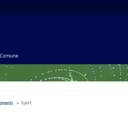
il Comune
omenti
>
Sport