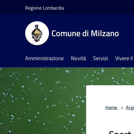
Salta al contenuto principale
Regione Lombardia
Comune di Milzano
Amministrazione
Novità
Servizi
Vivere 
Home
>
Arg