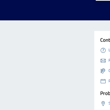
Cont
Prob