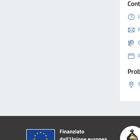
Cont
Prob