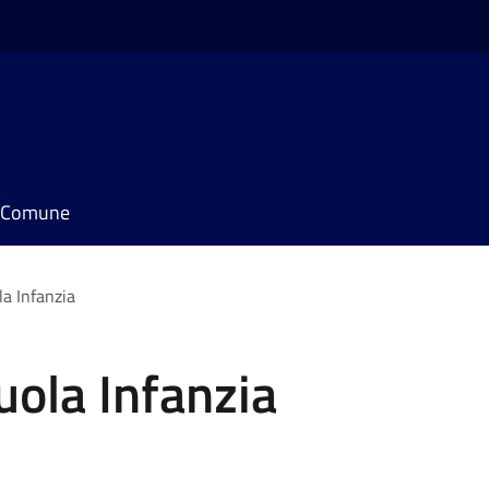
il Comune
la Infanzia
uola Infanzia