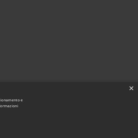
×
nzionamento e
nformazioni