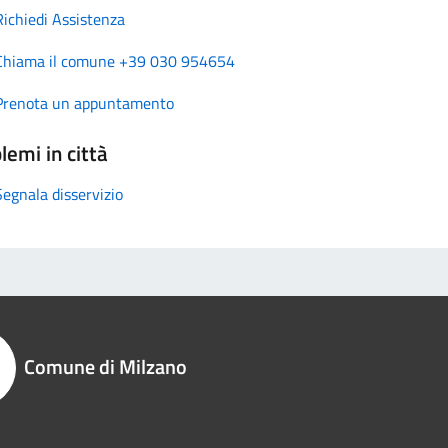
Richiedi Assistenza
Chiama il comune +39 030 954654
Prenota un appuntamento
lemi in città
Segnala disservizio
Comune di Milzano