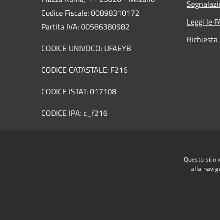
Segnalazi
Codice Fiscale: 00898310172
Leggi le 
Partita IVA: 00586380982
Richiesta
CODICE UNIVOCO: UFAEYB
CODICE CATASTALE: F216
CODICE ISTAT: 017108
CODICE IPA: c_f216
CODICE AOO: AA9831D
PEC:
info@cert.comune.milzano.bs.it
Questo sito 
Centralino Unico: +39 030 954654
alla navig