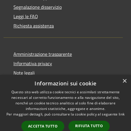
Segnalazione disservizio
Leggi le FAQ
Richiesta assistenza
Amministrazione trasparente
Informativa privacy
Note legali
×
Dichiarazione di accessibilità
Informazioni sui cookie
Questo sito web utilizza cookie tecnici e assimilati strettamente
necessari al corretto funzionamento e alla navigazione del sito,
nonché un cookie tecnico analitico al solo fine di elaborare
informazioni statistiche, aggregate e anonime.
RSS
Copyright © 2026 • Comune di
Per maggiori dettagli, può consultare la cookie policy al seguente
link
Accessibilità
Milzano • Powered by
Privacy
Municipium
Accesso
•
RIFIUTA TUTTO
ACCETTA TUTTO