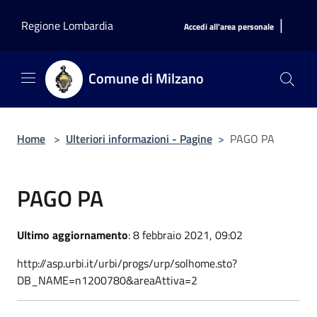
Salta al contenuto principale
|
Regione Lombardia
Accedi all'area personale
Comune di Milzano
Home
>
Ulteriori informazioni - Pagine
>
PAGO PA
PAGO PA
Ultimo aggiornamento
: 8 febbraio 2021, 09:02
http://asp.urbi.it/urbi/progs/urp/solhome.sto?
DB_NAME=n1200780&areaAttiva=2